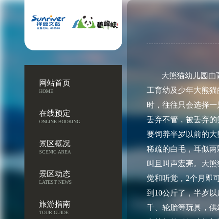
大熊猫幼儿园由
网站首页
工育幼及少年大熊猫
HOME
时，往往只会选择一
在线预定
丢弃不管，被丢弃的
ONLINE BOOKING
要饲养半岁以前的大
景区概况
稀疏的白毛，耳似两
SCENIC AREA
叫且叫声宏亮。大熊猫
景区动态
觉和听觉，2个月即
LATEST NEWS
到10公斤了，半岁
旅游指南
千、轮胎等玩具，供
TOUR GUIDE