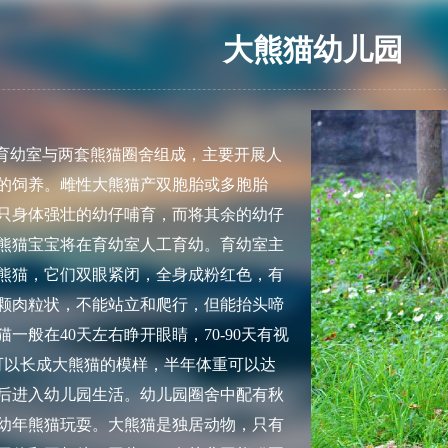
大熊猫幼儿园
育幼室与两套熊猫圈舍组成，主要开展人
的饲养。雌性大熊猫产双胞胎或多胞胎
只身体强壮的幼仔哺育，而将其余的幼仔
熊猫宝宝将在育幼室人工育幼。育幼室主
熊猫，它们双眼紧闭，全身成粉红色，有
颗肉粒状，不能站立和爬行，但能抬头啼
一般在40天左右睁开眼睛，70-90天有视
可以长成大熊猫的模样，半年体重可以达
以后进入幼儿园生活。幼儿园圈舍中配有秋
幼年熊猫玩耍。大熊猫是独居动物，只有