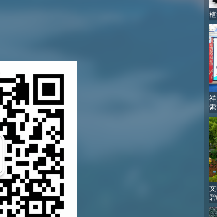
植
祥
索
文
碧