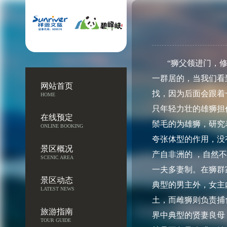
“狮父领进门，修
一群居的，当我们看
网站首页
找，因为后面会跟着
HOME
只年轻力壮的雄狮担
在线预定
鬃毛的为雄狮，研究
ONLINE BOOKING
夸张体型的作用，没
景区概况
产自非洲的 ，自然
SCENIC AREA
一夫多妻制。在狮群
景区动态
典型的男主外，女主
LATEST NEWS
土，而雌狮则负责捕
旅游指南
界中典型的贤妻良母
TOUR GUIDE