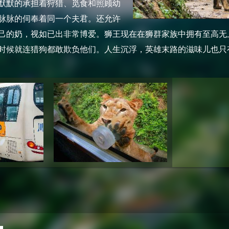
默默的承担着狩猎、觅食和照顾幼
脉脉的伺奉着同一个夫君。还允许
己的奶，视如已出非常博爱。狮王现在在狮群家族中拥有至高无
时候就连猎狗都敢欺负他们。人生沉浮，英雄末路的滋味儿也只