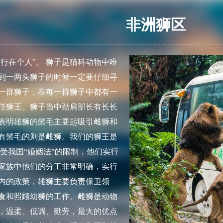
非洲狮区
行在个人”。 狮子是猫科动物中唯
到一两头狮子的时候一定要仔细寻
一群狮子，在每一群狮子中都有一
任狮王。狮子当中劲肩部长有长长
表明雄狮的鬃毛主要起吸引雌狮和
有鬃毛的则是雌狮。我们的狮王是
不受我国“婚姻法”的限制，他们实行
家族中他们的分工非常明确，实行
内的政策，雄狮主要负责保卫领
食和照顾幼狮的工作。雌狮是动物
，温柔、低调、勤劳，最大的优点